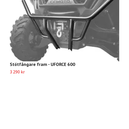
Stötfångare fram - UFORCE 600
3 290 kr
S
2