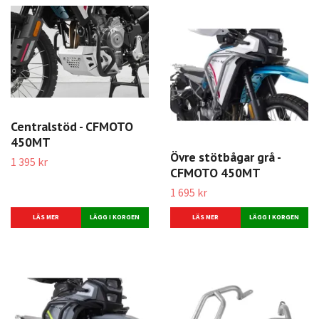
Centralstöd - CFMOTO
450MT
Övre stötbågar grå -
1 395 kr
CFMOTO 450MT
1 695 kr
LÄS MER
LÄS MER