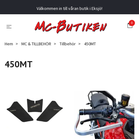
Välkommen in till våran butik i Eksjö!
0
Hem
MC & TILLBEHÖR
Tillbehör
450MT
450MT