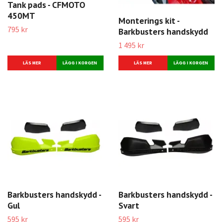
Tank pads - CFMOTO
450MT
Monterings kit -
795 kr
Barkbusters handskydd
1 495 kr
LÄS MER
LÄS MER
Barkbusters handskydd -
Barkbusters handskydd -
Gul
Svart
595 kr
595 kr