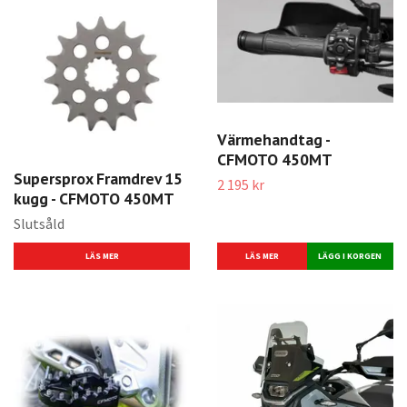
Värmehandtag -
CFMOTO 450MT
Supersprox Framdrev 15
2 195 kr
kugg - CFMOTO 450MT
Slutsåld
LÄS MER
LÄS MER