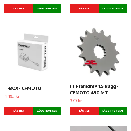
LÄS MER
LÄS MER
JT Framdrev 15 kugg -
T-BOX - CFMOTO
CFMOTO 450 MT
4 495 kr
379 kr
LÄS MER
LÄS MER