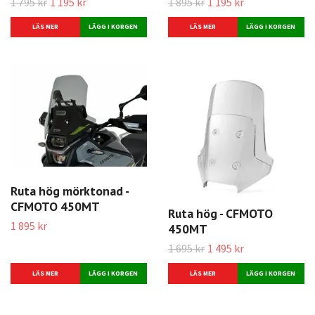
1 795 kr
1 195 kr
1 895 kr
1 195 kr
LÄS MER
LÄS MER
Ruta hög mörktonad -
CFMOTO 450MT
Ruta hög - CFMOTO
1 895 kr
450MT
1 695 kr
1 495 kr
LÄS MER
LÄS MER