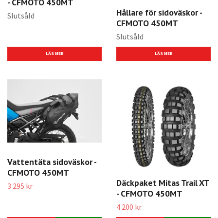
- CFMOTO 450MT
Hållare för sidoväskor -
Slutsåld
CFMOTO 450MT
Slutsåld
LÄS MER
LÄS MER
Vattentäta sidoväskor -
CFMOTO 450MT
Däckpaket Mitas Trail XT
3 295 kr
- CFMOTO 450MT
4 200 kr