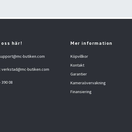
 oss här!
Mer information
support@mc-butiken.com
Köpvillkor
Kontakt
:
verkstad@mc-butiken.com
Garantier
- 390 08
Kameraövervakning
Finansiering