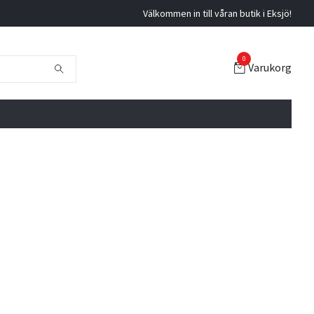
Välkommen in till våran butik i Eksjö!
0
Varukorg