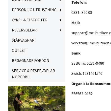
Telefon:
PERSONLIG UTRUSTNING
0381- 390 08
CYKEL & ELSCOOTER
Mai
l:
RESERVDELAR
support@mc-butiken.
SLÄPVAGNAR
verkstad@mc-butiken
OUTLET
Bank
BEGAGNADE FORDON
SEBGiro: 5231-9480
SERVICE & RESERVDELAR
Swish: 1231461540
MOPEDBIL
Organistationsnumm
556563-0182