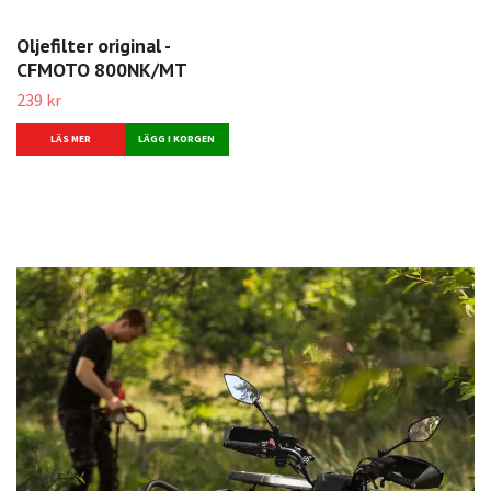
Oljefilter original -
CFMOTO 800NK/MT
239 kr
LÄS MER