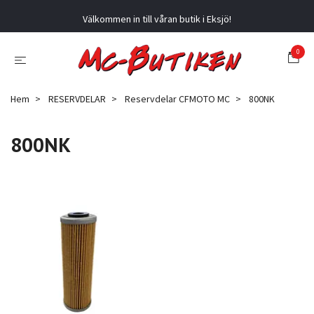
Välkommen in till våran butik i Eksjö!
0
Hem
RESERVDELAR
Reservdelar CFMOTO MC
800NK
800NK