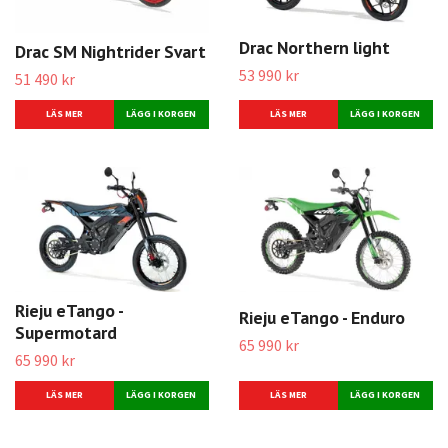
Drac Northern light
Drac SM Nightrider Svart
53 990 kr
51 490 kr
LÄS MER
LÄS MER
Rieju eTango -
Rieju eTango - Enduro
Supermotard
65 990 kr
65 990 kr
LÄS MER
LÄS MER