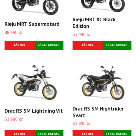
Rieju MRT XC Black
Rieju MRT Supermotard
Edition
48 990 kr
51 490 kr
LÄS MER
LÄS MER
Drac RS SM Nightrider
Drac RS SM Lightning Vit
Svart
51 990 kr
51 490 kr
LÄS MER
LÄS MER