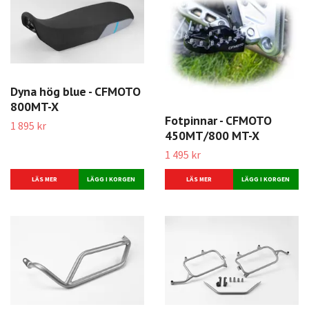
Dyna hög blue - CFMOTO
800MT-X
Fotpinnar - CFMOTO
1 895 kr
450MT/800 MT-X
1 495 kr
LÄS MER
LÄS MER