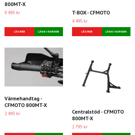
800MT-X
T-BOX - CFMOTO
9 495 kr
4 495 kr
LÄS MER
LÄS MER
Värmehandtag -
CFMOTO 800MT-X
Centralstöd - CFMOTO
2 495 kr
800MT-X
1 795 kr