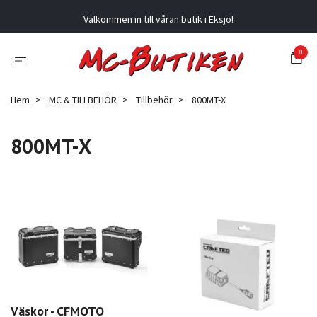
Välkommen in till våran butik i Eksjö!
0
Hem
MC & TILLBEHÖR
Tillbehör
800MT-X
800MT-X
Väskor - CFMOTO