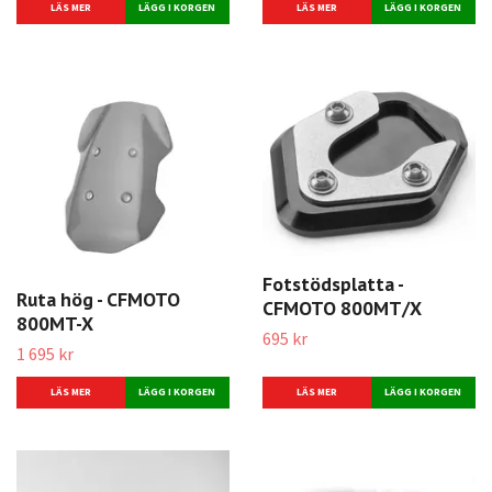
LÄS MER
LÄS MER
Fotstödsplatta -
Ruta hög - CFMOTO
CFMOTO 800MT/X
800MT-X
695 kr
1 695 kr
LÄS MER
LÄS MER