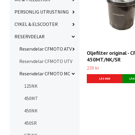
PERSONLIG UTRUSTNING
CYKEL & ELSCOOTER
RESERVDELAR
Reservdelar CFMOTO ATV
Oljefilter original -
450MT/NK/SR
Reservdelar CFMOTO UTV
239 kr
Reservdelar CFMOTO MC
LÄS MER
125NK
450MT
450NK
450SR