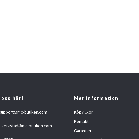
 oss här!
Mer information
support@mc-butiken.com
Köpvillkor
Kontakt
:
verkstad@mc-butiken.com
Garantier