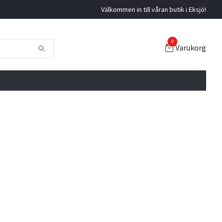
Välkommen in till våran butik i Eksjö!
0
Varukorg