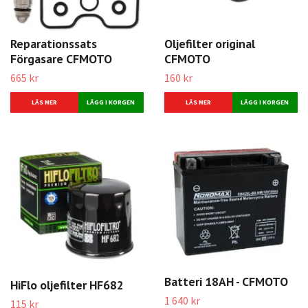
Reparationssats
Oljefilter original
Förgasare CFMOTO
CFMOTO
665 kr
160 kr
LÄS MER
LÄS MER
Batteri 18AH - CFMOTO
HiFlo oljefilter HF682
1 640 kr
115 kr