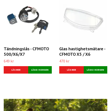
Tändningslås - CFMOTO
Glas hastighetsmätare -
500/X6/X7
CFMOTO X5 / X6
649 kr
470 kr
LÄS MER
LÄS MER