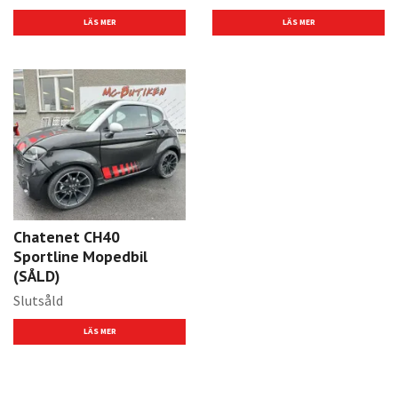
LÄS MER
LÄS MER
Chatenet CH40
Sportline Mopedbil
(SÅLD)
Slutsåld
LÄS MER