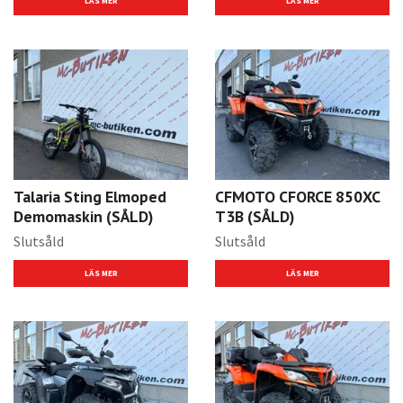
LÄS MER
LÄS MER
Talaria Sting Elmoped
CFMOTO CFORCE 850XC
Demomaskin (SÅLD)
T3B (SÅLD)
Slutsåld
Slutsåld
LÄS MER
LÄS MER