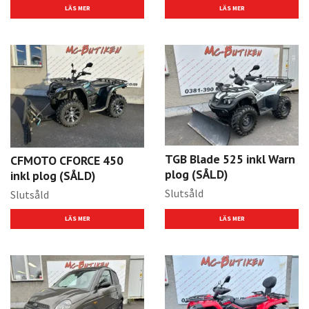
LÄS MER
LÄS MER
TGB Blade 525 inkl Warn
CFMOTO CFORCE 450
plog (SÅLD)
inkl plog (SÅLD)
Slutsåld
Slutsåld
LÄS MER
LÄS MER