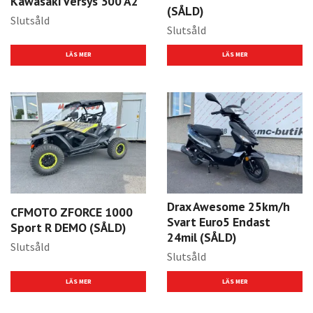
Kawasaki Versys 300 A2
(SÅLD)
Slutsåld
Slutsåld
LÄS MER
LÄS MER
Drax Awesome 25km/h
CFMOTO ZFORCE 1000
Svart Euro5 Endast
Sport R DEMO (SÅLD)
24mil (SÅLD)
Slutsåld
Slutsåld
LÄS MER
LÄS MER