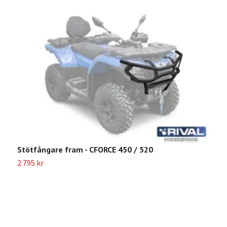
S
Stötfångare fram - CFORCE 450 / 520
3
2 795 kr