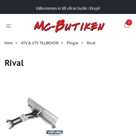
Välkommen in till våran butik i Eksjö!
0
Hem
ATV & UTV TILLBEHÖR
Plogar
Rival
Rival