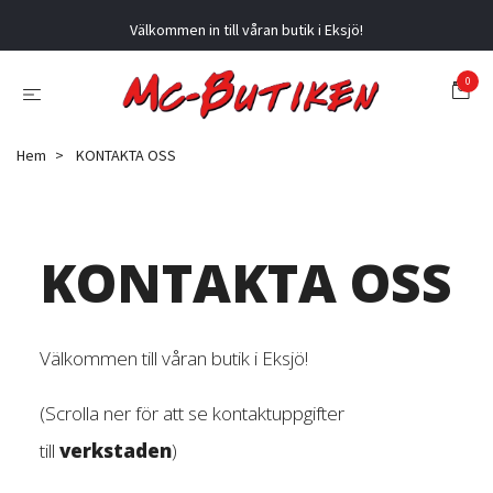
Välkommen in till våran butik i Eksjö!
0
Hem
KONTAKTA OSS
KONTAKTA OSS
Välkommen till våran butik i Eksjö!
(Scrolla ner för att se kontaktuppgifter
till
verkstaden
)