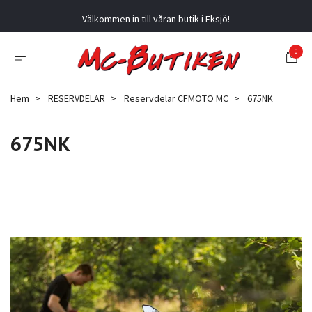
Välkommen in till våran butik i Eksjö!
0
Hem
RESERVDELAR
Reservdelar CFMOTO MC
675NK
675NK