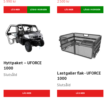
5 990 kr
2 500 kr
LÄS MER
LÄS MER
Hyttpaket – UFORCE
1000
Lastgaller flak - UFORCE
Slutsåld
1000
Slutsåld
LÄS MER
LÄS MER