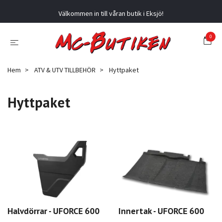
Välkommen in till våran butik i Eksjö!
0
Hem
ATV & UTV TILLBEHÖR
Hyttpaket
Hyttpaket
Halvdörrar - UFORCE 600
Innertak - UFORCE 600