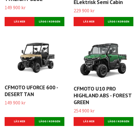
ELektrisk Semi Cabin
149 900 kr
229 900 kr
LÄS MER
LÄGG I KORGEN
LÄS MER
CFMOTO UFORCE 600 -
CFMOTO U10 PRO
DESERT TAN
HIGHLAND ABS - FOREST
GREEN
149 900 kr
254 900 kr
LÄS MER
LÄGG I KORGEN
LÄS MER