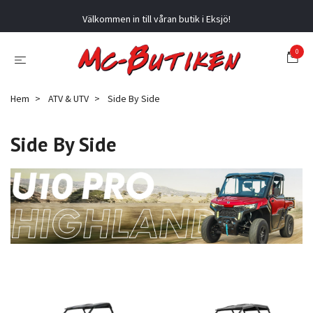
Välkommen in till våran butik i Eksjö!
0
Hem
ATV & UTV
Side By Side
Side By Side