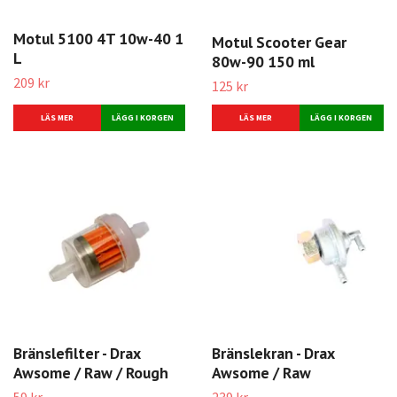
Motul 5100 4T 10w-40 1
Motul Scooter Gear
L
80w-90 150 ml
209 kr
125 kr
LÄS MER
LÄS MER
Bränslefilter - Drax
Bränslekran - Drax
Awsome / Raw / Rough
Awsome / Raw
59 kr
239 kr