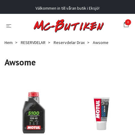
Välkommen in till våran butik i Eksjö!
0
Hem
RESERVDELAR
Reservdelar Drax
Awsome
Awsome