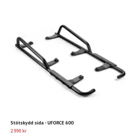
Stötskydd sida - UFORCE 600
S
2 990 kr
3