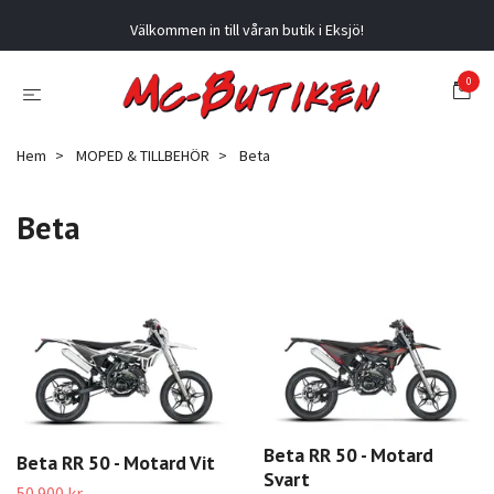
Välkommen in till våran butik i Eksjö!
0
Hem
MOPED & TILLBEHÖR
Beta
Beta
Beta RR 50 - Motard
Beta RR 50 - Motard Vit
Svart
50 900 kr