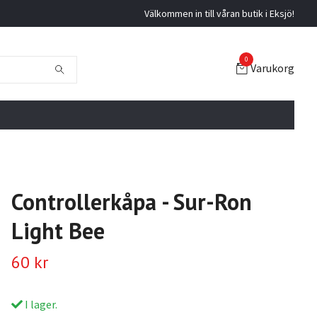
Välkommen in till våran butik i Eksjö!
0
Varukorg
Controllerkåpa - Sur-Ron
Light Bee
60 kr
I lager.