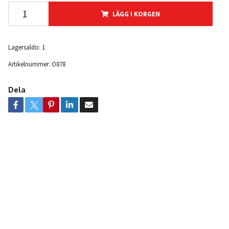
LÄGG I KORGEN
Lagersaldo:
1
Artikelnummer:
O878
Dela