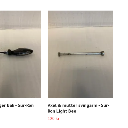
ger bak - Sur-Ron
Axel & mutter svingarm - Sur-
USB
Ron Light Bee
40 k
120 kr