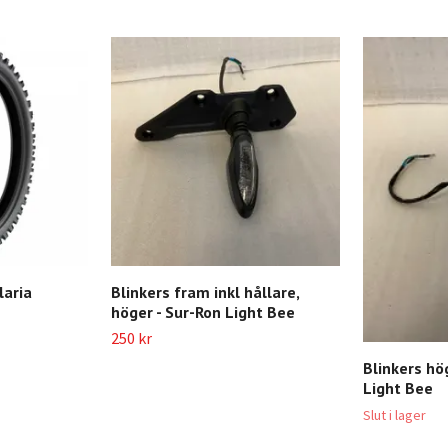
laria
Blinkers fram inkl hållare,
höger - Sur-Ron Light Bee
250 kr
Blinkers hö
Light Bee
Slut i lager