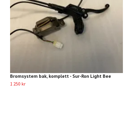
Bromsystem bak, komplett - Sur-Ron Light Bee
1 250 kr
L
4