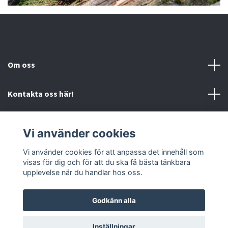
Om oss
Kontakta oss här!
Mer information
Vi använder cookies
Sociala medier
Vi använder cookies för att anpassa det innehåll som
visas för dig och för att du ska få bästa tänkbara
upplevelse när du handlar hos oss.
Godkänn alla
© 2026 Mc-Butiken
Inställningar