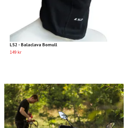
M
2
LS2 - Balaclava Bomull
149 kr