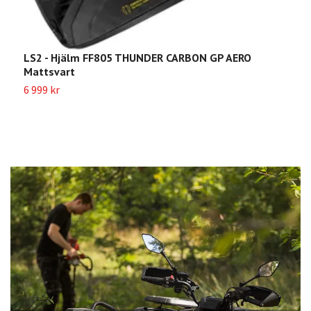
LS2 - Hjälm FF805 THUNDER CARBON GP AERO
L
Mattsvart
2
6 999 kr