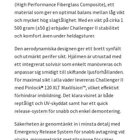
(High Performance Fiberglass Composite), ett
material som ger en optimal balans mellan låg vikt
och mycket hög slagtålighet. Med en vikt på cirka 1
500 gram (±50 g) erbjuder Challenger II stabilitet
och komfort även under heldagsturer.
Den aerodynamiska designen ger ett brett synfält
och utmärkt perifer sikt. Hjälmen är utrustad med
ett integrerat solvisir som enkelt manövreras och
anpassar sig smidigt till skiftande ljusförhållanden.
För maximal sikt i alla väder levereras Challenger II
med Pinlock® 120 XLT MaxVision™, vilket effektivt
förhindrar imbildning. Det klara visiret är både
reptåligt och UV-skyddat samt har ett quick
release-system för snabb och enkel demontering.
Säkerheten är genomtänkt in i minsta detalj med
Emergency Release System för snabb avtagning vid
olycka, micrometriskt metallspänne för säker