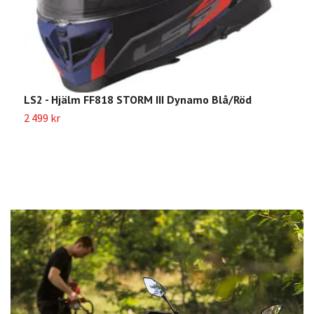
LS2 - Hjälm FF818 STORM III Dynamo Blå/Röd
L
S
2 499 kr
7