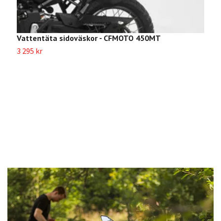
Vattentäta sidoväskor - CFMOTO 450MT
3 295 kr
F
1