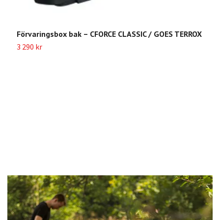
Förvaringsbox bak – CFORCE CLASSIC / GOES TERROX
S
3 290 kr
6