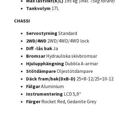
Max lastvikt(K/L)
195 kg
(inkl. 75kg förare)
Tankvolym
17L
CHASSI
Servostyrning
Standard
2WD/4WD
2WD/4WD/4WD lock
Diff -lås bak
Ja
Bromsar
Hydrauliska skivbromsar
Hjulupphängning
Dubbla A-armar
Stötdämpare
Oljestötdämpare
Däck fram/bak(DxB-D)
25×8-12/25×10-12
Fälgar
Aluminium
Instrumentering
LCD 5,9"
Färger
Rocket Red, Gedanite Grey