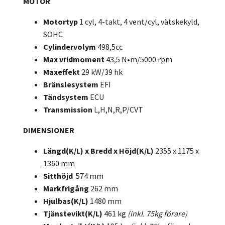
MOTOR
Motortyp
1 cyl, 4-takt, 4 vent/cyl, vätskekyld,
SOHC
Cylindervolym
498,5cc
Max vridmoment
43,5 N•m/5000 rpm
Maxeffekt
29 kW/39 hk
Bränslesystem
EFI
Tändsystem
ECU
Transmission
L,H,N,R,P/CVT
DIMENSIONER
Längd(K/L) x Bredd x Höjd(K/L)
2355 x 1175 x
1360 mm
Sitthöjd
574 mm
Markfrigång
262 mm
Hjulbas(K/L)
1480 mm
Tjänstevikt(K/L)
461 kg
(inkl. 75kg förare)