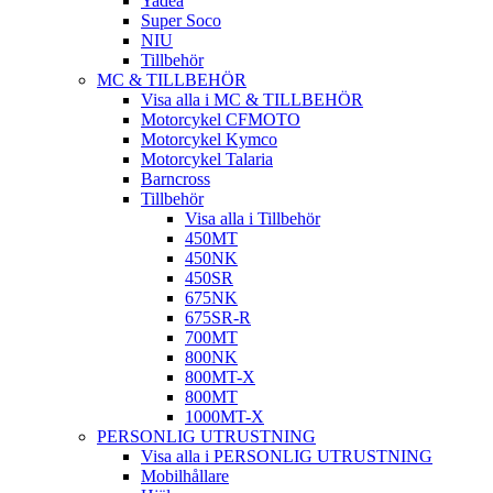
Yadea
Super Soco
NIU
Tillbehör
MC & TILLBEHÖR
Visa alla i MC & TILLBEHÖR
Motorcykel CFMOTO
Motorcykel Kymco
Motorcykel Talaria
Barncross
Tillbehör
Visa alla i Tillbehör
450MT
450NK
450SR
675NK
675SR-R
700MT
800NK
800MT-X
800MT
1000MT-X
PERSONLIG UTRUSTNING
Visa alla i PERSONLIG UTRUSTNING
Mobilhållare