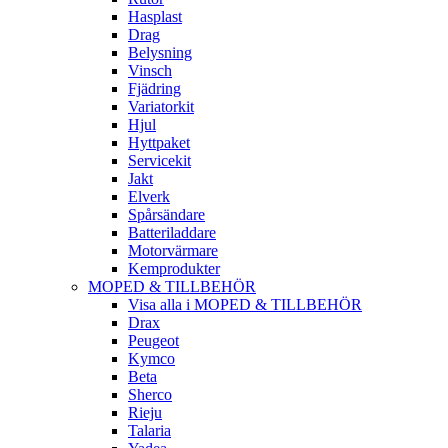
Hasplast
Drag
Belysning
Vinsch
Fjädring
Variatorkit
Hjul
Hyttpaket
Servicekit
Jakt
Elverk
Spårsändare
Batteriladdare
Motorvärmare
Kemprodukter
MOPED & TILLBEHÖR
Visa alla i MOPED & TILLBEHÖR
Drax
Peugeot
Kymco
Beta
Sherco
Rieju
Talaria