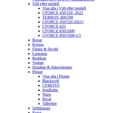
Välj efter modell
Visa alla i Välj efter modell
CFORCE 450/520 -2022
TERROX 400/500
CFORCE 450/520 2023+
CFORCE 625
CFORCE 850/1000
CFORCE 850/1000 G3
Boxar
Korgar
Fästen & Skydd
Lastramp
Redskap
Vagnar
Handtag & Sätesvärmare
Plogar
Visa alla i Plogar
Blackwolf
CFMOTO
IronBaltic
Warn
Rival
Tillbehör
Stötfångare
Rutor