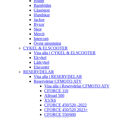
Hjälm
Barnhjälm
Glasögon
Handskar
Jackor
Byxor
Skor
Merch
Intercom
Övrig utrustning
CYKEL & ELSCOOTER
Visa alla i CYKEL & ELSCOOTER
Elcykel
Lådcykel
Elscooter
RESERVDELAR
Visa alla i RESERVDELAR
Reservdelar CFMOTO ATV
Visa alla i Reservdelar CFMOTO ATV
CFORCE 110
Allroad 500
X5/X6
CFORCE 450/520 -2022
CFORCE 450/520 2023+
CFORCE 550/600