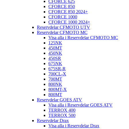
CFORCE 625
CFORCE 850
CFORCE 850 2024+
CFORCE 1000
CFORCE 1000 2024+
Reservdelar CFMOTO UTV
Reservdelar CFMOTO MC
Visa alla i Reservdelar CFMOTO MC
125NK
450MT
450NK
450SR
675NK
675SR-R
700CL-X
700MT
800NK
800MT-X
800MT
Reservdelar GOES ATV
Visa alla i Reservdelar GOES ATV
TERROX 400
TERROX 500
Reservdelar Drax
Visa alla i Reservdelar Drax