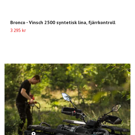
Bronco - Vinsch 2500 syntetisk lina, fjärrkontroll
V
3 295 kr
4