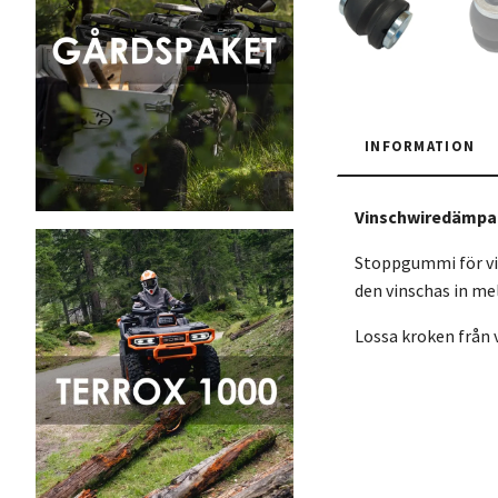
INFORMATION
Vinschwiredämpar
Stoppgummi för vin
den vinschas in mel
Lossa kroken från