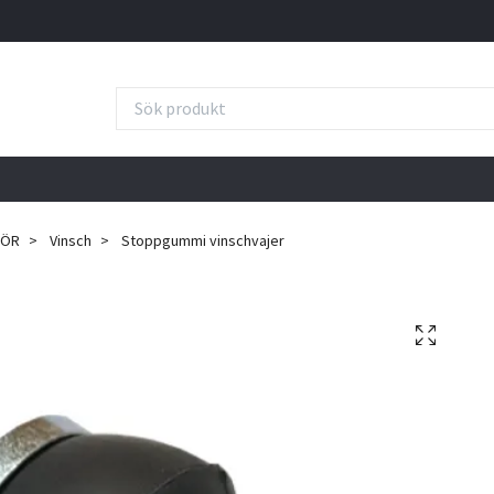
HÖR
Vinsch
Stoppgummi vinschvajer