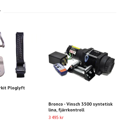
kit Ploglyft
Bronco - Vinsch 3500 syntetisk
Vin
lina, fjärrkontroll
149 
3 495 kr