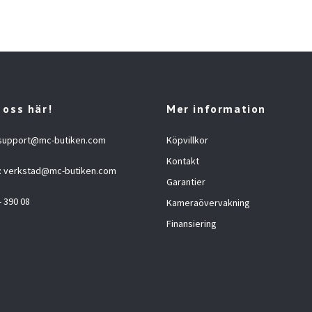
 oss här!
Mer information
support@mc-butiken.com
Köpvillkor
Kontakt
:
verkstad@mc-butiken.com
Garantier
- 390 08
Kameraövervakning
Finansiering