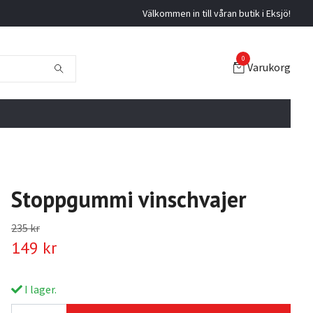
Välkommen in till våran butik i Eksjö!
0
Varukorg
Stoppgummi vinschvajer
235 kr
149 kr
I lager.