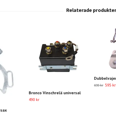
Dubbelvajer
595 kr
695 kr
Bronco Vinschrelä universal
490 kr
rsax