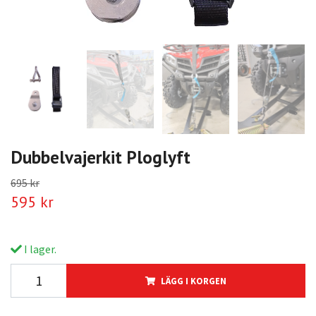
Dubbelvajerkit Ploglyft
695 kr
595 kr
I lager.
LÄGG I KORGEN