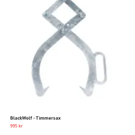
B
4
BlackWolf - Timmersax
995 kr