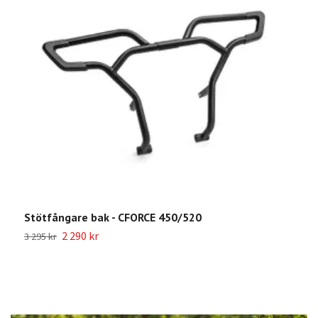
S
2
Stötfångare bak - CFORCE 450/520
2 290 kr
3 295 kr