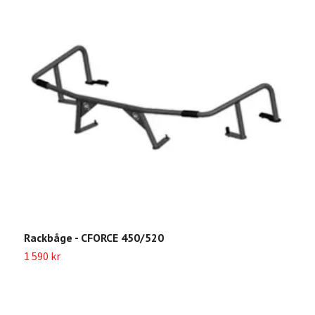
Rackbåge - CFORCE 450/520
S
1 590 kr
2