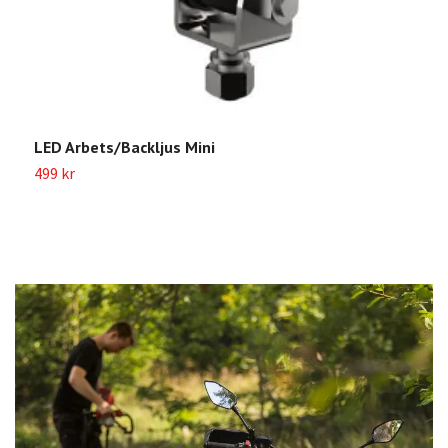
LED Arbets/Backljus Mini
L
499 kr
4