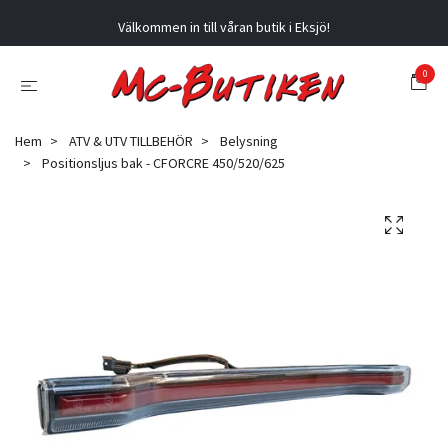
Välkommen in till våran butik i Eksjö!
0
Hem
ATV & UTV TILLBEHÖR
Belysning
Positionsljus bak - CFORCRE 450/520/625