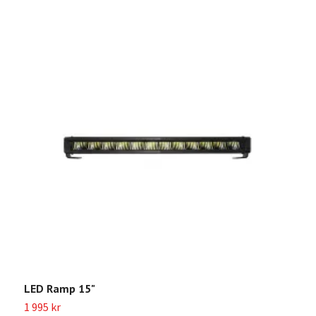
LED Ramp 15"
L
1 995 kr
4