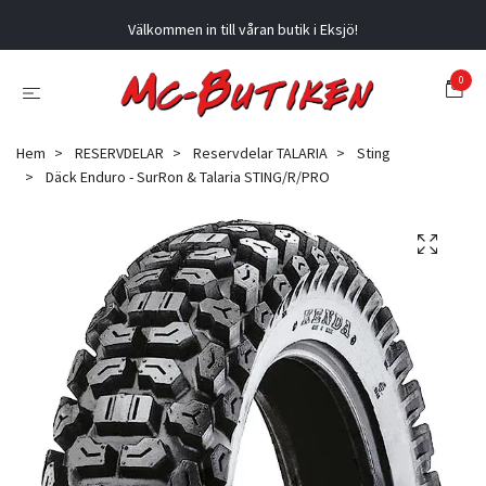
Välkommen in till våran butik i Eksjö!
0
Hem
RESERVDELAR
Reservdelar TALARIA
Sting
Däck Enduro - SurRon & Talaria STING/R/PRO