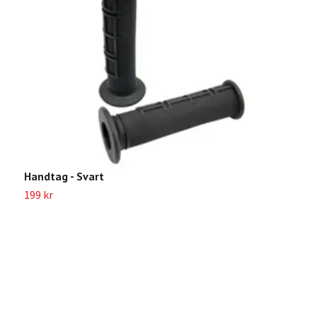
Handtag - Svart
I
199 kr
2