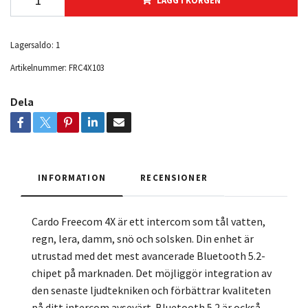
LÄGG I KORGEN
Lagersaldo:
1
Artikelnummer:
FRC4X103
Dela
INFORMATION
RECENSIONER
Cardo Freecom 4X är ett intercom som tål vatten,
regn, lera, damm, snö och solsken. Din enhet är
utrustad med det mest avancerade Bluetooth 5.2-
chipet på marknaden. Det möjliggör integration av
den senaste ljudtekniken och förbättrar kvaliteten
på ditt intercom avsevärt. Bluetooth 5.2 är också