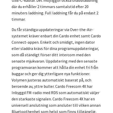
USB-C-kablar. Det möjliggör också snabbladdning
där du erhåller 2 timmars samtalstid efter 20
minuters laddning. Full laddning får du på endast 2
timmar.
Du får ständiga uppdateringar via Over-the-Air-
systemet kräver enbart din Cardo enhet samt Cardo
Connect-appen. Enkelt och smidigt, ingen dator
eller sladdra krävs för dina programuppdateringar,
som då ständigt förser ditt intercom med den
senaste mjukvaran. Uppdatering med den senaste
programvaran kommer att hålla din enhet fri från
buggar och ger dig ytterligare nya funktioner.
Volymen justeras automatiskt baserat på, och
beroende av, yttre buller. Cardo Freecom 4X har
Inbyggd FM-radio med RDS som automatiskt väljer
den starkaste signalen. Cardo Freecom 4X har en
universell anslutning som ansluter till vilken annan
Bluetoothenhet som helst som finns tillgänglig.