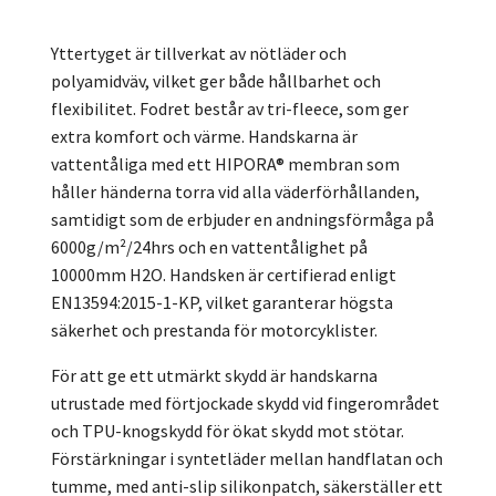
Yttertyget är tillverkat av nötläder och
polyamidväv, vilket ger både hållbarhet och
flexibilitet. Fodret består av tri-fleece, som ger
extra komfort och värme. Handskarna är
vattentåliga med ett HIPORA® membran som
håller händerna torra vid alla väderförhållanden,
samtidigt som de erbjuder en andningsförmåga på
6000g/m²/24hrs och en vattentålighet på
10000mm H2O. Handsken är certifierad enligt
EN13594:2015-1-KP, vilket garanterar högsta
säkerhet och prestanda för motorcyklister.
För att ge ett utmärkt skydd är handskarna
utrustade med förtjockade skydd vid fingerområdet
och TPU-knogskydd för ökat skydd mot stötar.
Förstärkningar i syntetläder mellan handflatan och
tumme, med anti-slip silikonpatch, säkerställer ett