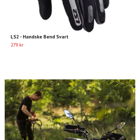
LS2 - Handske Bend Svart
L
279 kr
5