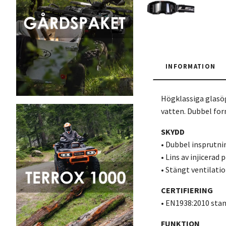
INFORMATION
Högklassiga glasög
vatten. Dubbel for
SKYDD
• Dubbel insprutn
• Lins av injicera
• Stängt ventilati
CERTIFIERING
• EN1938:2010 sta
FUNKTION