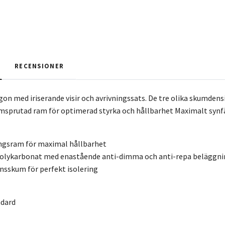
RECENSIONER
on med iriserande visir och avrivningssats. De tre olika skumden
msprutad ram för optimerad styrka och hållbarhet Maximalt synfäl
ingsram för maximal hållbarhet
d polykarbonat med enastående anti-dimma och anti-repa beläggn
onsskum för perfekt isolering
ndard