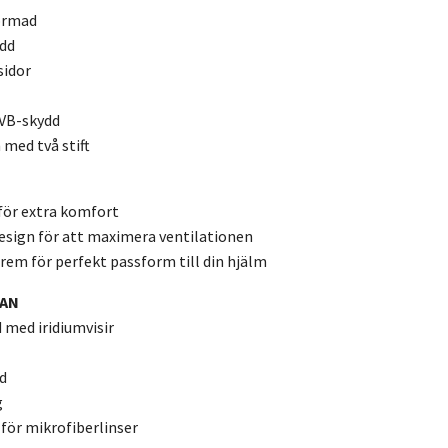
ormad
ydd
sidor
UVB-skydd
 med två stift
för extra komfort
design för att maximera ventilationen
rem för perfekt passform till din hjälm
DAN
med iridiumvisir
d
g
för mikrofiberlinser