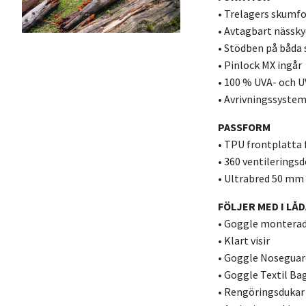
• Trelagers skumf
• Avtagbart nässk
• Stödben på båda 
• Pinlock MX ingår
• 100 % UVA- och 
• Avrivningssystem
PASSFORM
• TPU frontplatta 
• 360 ventilerings
• Ultrabred 50 mm 
FÖLJER MED I LÅ
• Goggle monterad 
• Klart visir
• Goggle Noseguar
• Goggle Textil Ba
• Rengöringsdukar 