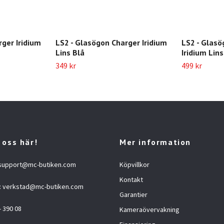
rger Iridium
LS2 - Glasögon Charger Iridium
LS2 - Glas
Lins Blå
Iridium Lins
349 kr
499 kr
 oss här!
Mer information
support@mc-butiken.com
Köpvillkor
Kontakt
:
verkstad@mc-butiken.com
Garantier
- 390 08
Kameraövervakning