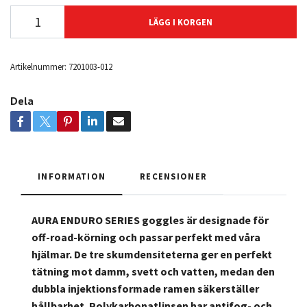
LÄGG I KORGEN
Artikelnummer:
7201003-012
Dela
INFORMATION
RECENSIONER
AURA ENDURO SERIES goggles är designade för
off-road-körning och passar perfekt med våra
hjälmar. De tre skumdensiteterna ger en perfekt
tätning mot damm, svett och vatten, medan den
dubbla injektionsformade ramen säkerställer
hållbarhet. Polykarbonatlinsen har antifog- och