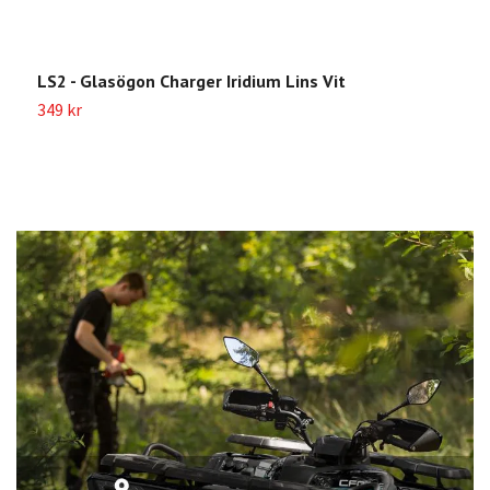
LS2 - Glasögon Charger Iridium Lins Vit
L
349 kr
3