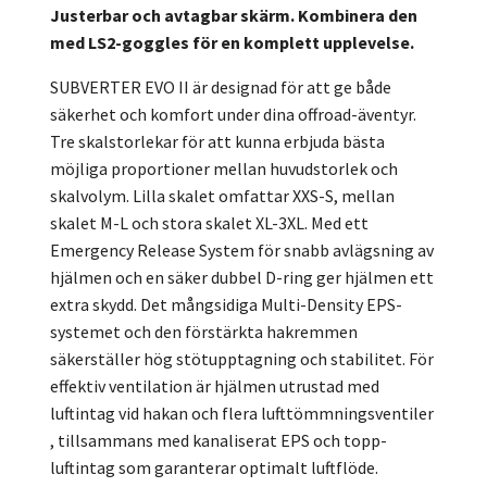
Justerbar och avtagbar skärm. Kombinera den
med LS2-goggles för en komplett upplevelse.
SUBVERTER EVO II är designad för att ge både
säkerhet och komfort under dina offroad-äventyr.
Tre skalstorlekar för att kunna erbjuda bästa
möjliga proportioner mellan huvudstorlek och
skalvolym. Lilla skalet omfattar XXS-S, mellan
skalet M-L och stora skalet XL-3XL. Med ett
Emergency Release System för snabb avlägsning av
hjälmen och en säker dubbel D-ring ger hjälmen ett
extra skydd. Det mångsidiga Multi-Density EPS-
systemet och den förstärkta hakremmen
säkerställer hög stötupptagning och stabilitet. För
effektiv ventilation är hjälmen utrustad med
luftintag vid hakan och flera lufttömmningsventiler
, tillsammans med kanaliserat EPS och topp-
luftintag som garanterar optimalt luftflöde.