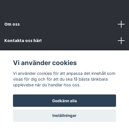
Om oss
Kontakta oss här!
Mer information
Vi använder cookies
Sociala medier
Vi använder cookies för att anpassa det innehåll som
visas för dig och för att du ska få bästa tänkbara
upplevelse när du handlar hos oss.
Godkänn alla
© 2026 Mc-Butiken
Inställningar