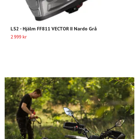
LS2 - Hjälm FF811 VECTOR II Nardo Grå
L
2 999 kr
3