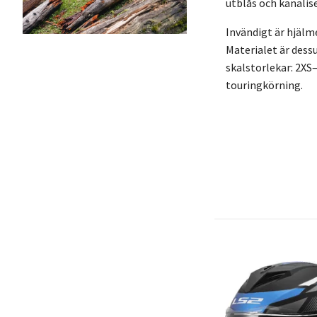
utblås och kanali
Invändigt är hjäl
Materialet är dess
skalstorlekar: 2XS
touringkörning.