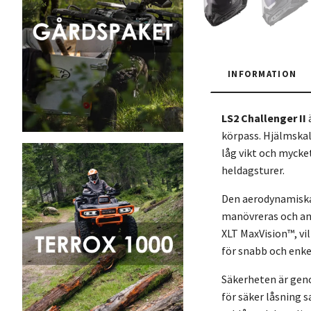
INFORMATION
LS2 Challenger II
körpass. Hjälmskal
låg vikt och mycket
heldagsturer.
Den aerodynamiska 
manövreras och anpa
XLT MaxVision™, vil
för snabb och enk
Säkerheten är gen
för säker låsning 