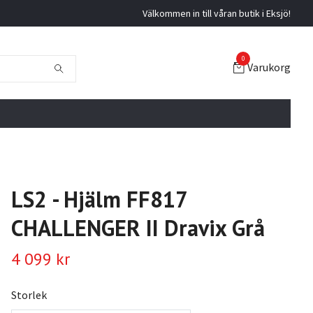
Välkommen in till våran butik i Eksjö!
0
Varukorg
LS2 - Hjälm FF817
CHALLENGER II Dravix Grå
4 099 kr
Storlek