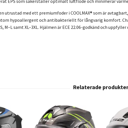
serat EPS som säkerställer optimalt luftflöde och minimerar vär
men utrustad med ett premiumfoder i COOLMAX® som är avtagbart,
utom hypoallergent och antibakteriellt för långvarig komfort. Chal
–S, M–L samt XL–3XL. Hjälmen är ECE 22.06-godkänd och uppfylle