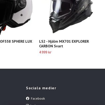
m OF558 SPHERE LUX
LS2 - Hjälm MX701 EXPLORER
LS2
t
CARBON Svart
CAR
4 999 kr
4 79
Sociala medier
Facebook