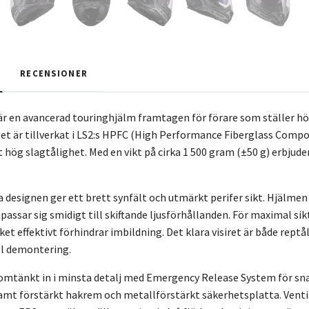
RECENSIONER
är en avancerad touringhjälm framtagen för förare som ställer hö
et är tillverkat i LS2:s HPFC (High Performance Fiberglass Compo
 hög slagtålighet. Med en vikt på cirka 1 500 gram (±50 g) erbjude
designen ger ett brett synfält och utmärkt perifer sikt. Hjälmen 
ssar sig smidigt till skiftande ljusförhållanden. För maximal sikt
ket effektivt förhindrar imbildning. Det klara visiret är både rep
el demontering.
omtänkt in i minsta detalj med Emergency Release System för sn
samt förstärkt hakrem och metallförstärkt säkerhetsplatta. Venti