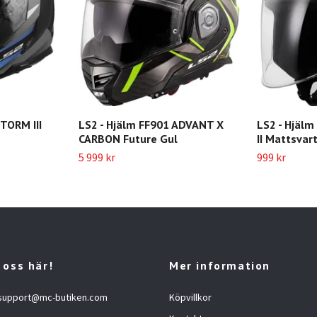
TORM III
LS2 - Hjälm FF901 ADVANT X
LS2 - Hjäl
CARBON Future Gul
II Mattsvar
5 999 kr
999 kr
 oss här!
Mer information
support@mc-butiken.com
Köpvillkor