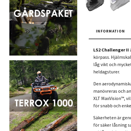
INFORMATION
LS2 Challenger II
körpass. Hjälmskal
låg vikt och mycket
heldagsturer.
Den aerodynamiska 
manövreras och anpa
XLT MaxVision™, vil
för snabb och enk
Säkerheten är gen
för säker låsning 