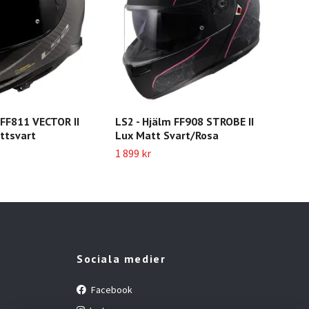
 FF811 VECTOR II
LS2 - Hjälm FF908 STROBE II
LS2
ttsvart
Lux Matt Svart/Rosa
Sva
1 899 kr
999 
Sociala medier
Facebook