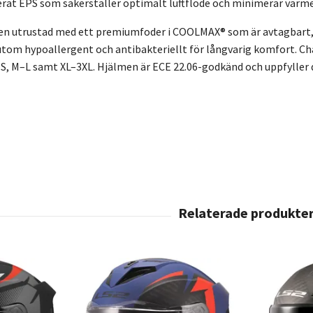
serat EPS som säkerställer optimalt luftflöde och minimerar vär
men utrustad med ett premiumfoder i COOLMAX® som är avtagbart,
utom hypoallergent och antibakteriellt för långvarig komfort. Chal
–S, M–L samt XL–3XL. Hjälmen är ECE 22.06-godkänd och uppfylle