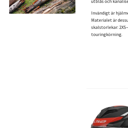
utblås och kanali
Invändigt är hjäl
Materialet är dess
skalstorlekar: 2XS
touringkörning.