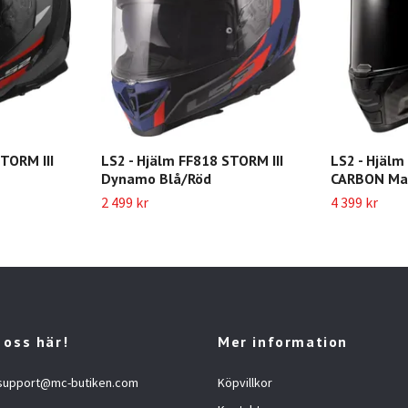
TORM III
LS2 - Hjälm FF818 STORM III
LS2 - Hjälm
Dynamo Blå/Röd
CARBON Ma
2 499 kr
4 399 kr
 oss här!
Mer information
support@mc-butiken.com
Köpvillkor