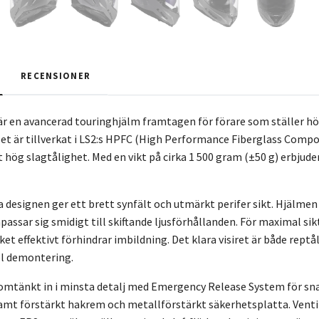
RECENSIONER
är en avancerad touringhjälm framtagen för förare som ställer hö
et är tillverkat i LS2:s HPFC (High Performance Fiberglass Compo
 hög slagtålighet. Med en vikt på cirka 1 500 gram (±50 g) erbjude
designen ger ett brett synfält och utmärkt perifer sikt. Hjälmen 
ssar sig smidigt till skiftande ljusförhållanden. För maximal sikt
ket effektivt förhindrar imbildning. Det klara visiret är både rep
el demontering.
omtänkt in i minsta detalj med Emergency Release System för sn
samt förstärkt hakrem och metallförstärkt säkerhetsplatta. Venti