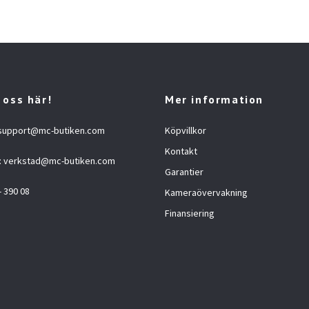
 oss här!
Mer information
support@mc-butiken.com
Köpvillkor
Kontakt
:
verkstad@mc-butiken.com
Garantier
- 390 08
Kameraövervakning
Finansiering