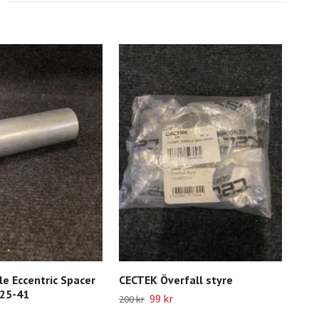
le Eccentric Spacer
CECTEK Överfall styre
SMC
25-41
99 kr
1 99
200 kr