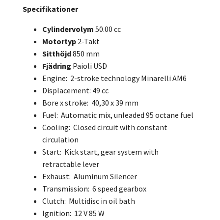
Specifikationer
Cylindervolym
50.00 cc
Motortyp
2-Takt
Sitthöjd
850 mm
Fjädring
Paioli USD
Engine: 2-stroke technology Minarelli AM6
Displacement: 49 cc
Bore x stroke: 40,30 x 39 mm
Fuel: Automatic mix, unleaded 95 octane fuel
Cooling: Closed circuit with constant
circulation
Start: Kick start, gear system with
retractable lever
Exhaust: Aluminum Silencer
Transmission: 6 speed gearbox
Clutch: Multidisc in oil bath
Ignition: 12 V 85 W