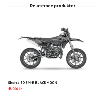
Sherco 50 SM-R BLACKMOON
S
48 900 kr
4