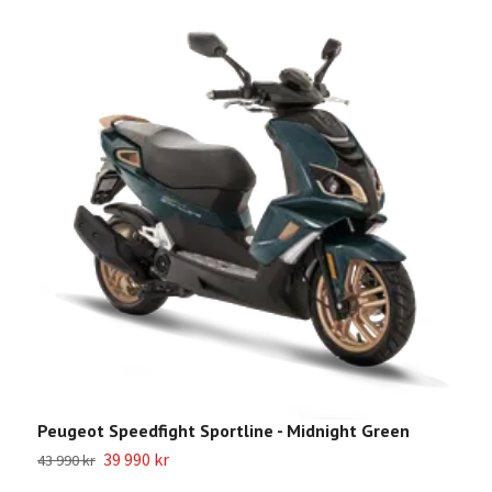
Peugeot Speedfight Sportline - Midnight Green
P
39 990 kr
43 990 kr
4