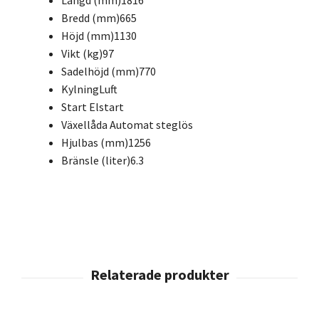
Längd (mm)
1816
Bredd (mm)
665
Höjd (mm)
1130
Vikt (kg)
97
Sadelhöjd (mm)
770
Kylning
Luft
Start
Elstart
Växellåda
Automat steglös
Hjulbas (mm)
1256
Bränsle (liter)
6.3