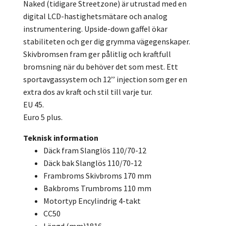
Naked (tidigare Streetzone) är utrustad med en
digital LCD-hastighetsmätare och analog
instrumentering. Upside-down gaffel ökar
stabiliteten och ger dig grymma vägegenskaper.
Skivbromsen fram ger pålitlig och kraftfull
bromsning när du behöver det som mest. Ett
sportavgassystem och 12’’ injection som ger en
extra dos av kraft och stil till varje tur.
EU 45.
Euro 5 plus.
Teknisk information
Däck fram
Slanglös 110/70-12
Däck bak
Slanglös 110/70-12
Frambroms
Skivbroms 170 mm
Bakbroms
Trumbroms 110 mm
Motortyp
Encylindrig 4-takt
CC
50