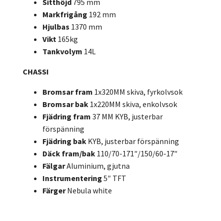
Sitthöjd
795 mm
Markfrigång
192 mm
Hjulbas
1370 mm
Vikt
165kg
Tankvolym
14L
CHASSI
Bromsar fram
1x320MM skiva, fyrkolvsok
Bromsar bak
1x220MM skiva, enkolvsok
Fjädring fram
37 MM KYB, justerbar
förspänning
Fjädring bak
KYB, justerbar förspänning
Däck fram/bak
110/70-171″/150/60-17″
Fälgar
Aluminium, gjutna
Instrumentering
5″ TFT
Färger
Nebula white