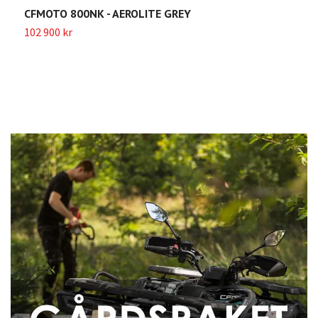
CFMOTO 800NK - AEROLITE GREY
C
102 900 kr
1