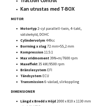
Traction Control
Kan utrustas med T-BOX
MOTOR
Motortyp
2-cyl parallell-twin,
4-takt,
vätskekyld, DOHC
Cylindervolym
449cc
Borrning x slag
72 mm×55,2 mm
Kompression
11.5:1
Max vridmoment
39N•m/7600 rpm
Maxeffekt
35 kW/9500 rpm
Bränslesystem
EFI
Tändsystem
ECU
Transmission
6-växlad, slirkoppling
DIMENSIONER
Längd x Bredd x Höjd
2000 x 810 x 1130 mm