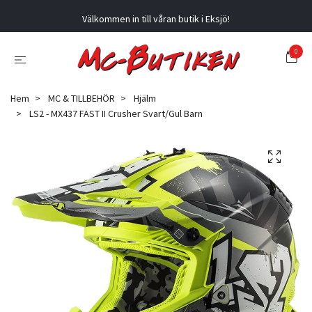
Välkommen in till våran butik i Eksjö!
0
Hem
MC & TILLBEHÖR
Hjälm
LS2 - MX437 FAST II Crusher Svart/Gul Barn