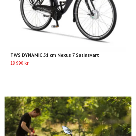
TWS DYNAMIC 51 cm Nexus 7 Satinsvart
T
19 990 kr
1