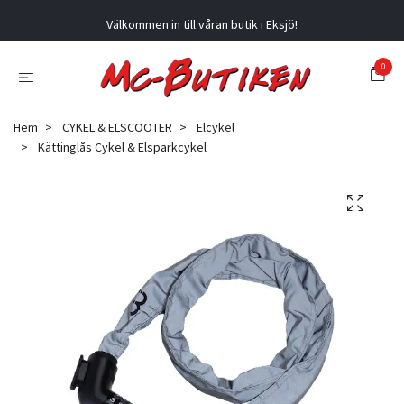
Välkommen in till våran butik i Eksjö!
0
Hem
CYKEL & ELSCOOTER
Elcykel
Kättinglås Cykel & Elsparkcykel