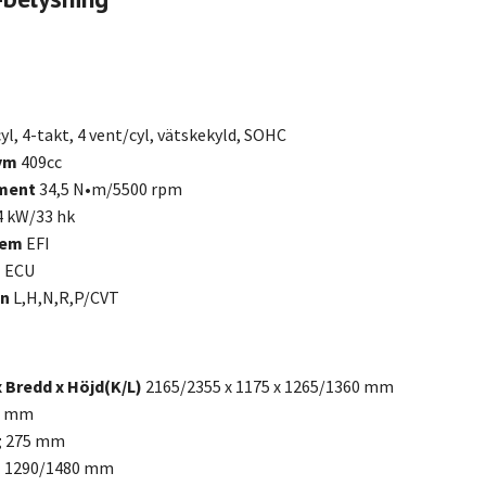
cyl, 4-takt, 4 vent/cyl, vätskekyld, SOHC
lym
409cc
oment
34,5 N•m/5500 rpm
4 kW/33 hk
tem
EFI
m
ECU
on
L,H,N,R,P/CVT
x Bredd x Höjd(K/L)
2165/2355 x 1175 x 1265/1360 mm
4 mm
g
275 mm
)
1290/1480 mm