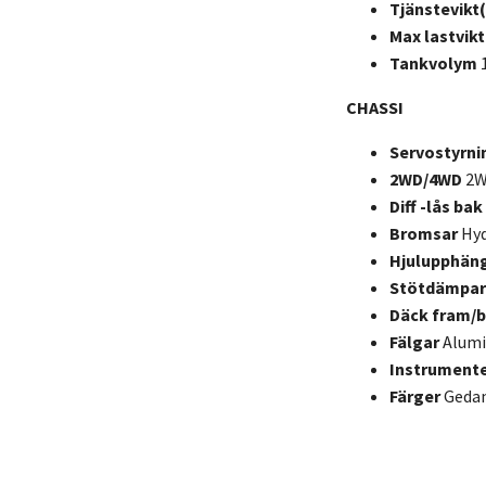
Tjänstevikt
Max lastvikt
Tankvolym
CHASSI
Servostyrn
2WD/4WD
2W
Diff -lås bak
Bromsar
Hyd
Hjulupphän
Stötdämpa
Däck fram/
Fälgar
Alum
Instrument
Färger
Gedan