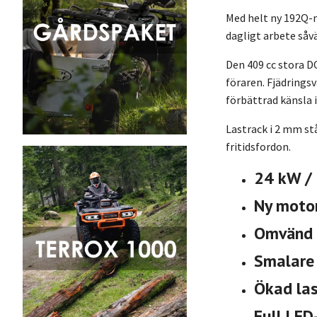
Med helt ny 192Q-
dagligt arbete såv
Den 409 cc stora 
föraren. Fjädrings
förbättrad känsla 
Lastrack i 2 mm s
fritidsfordon.
24 kW /
Ny moto
Omvänd 
Smalare 
Ökad la
Full LED