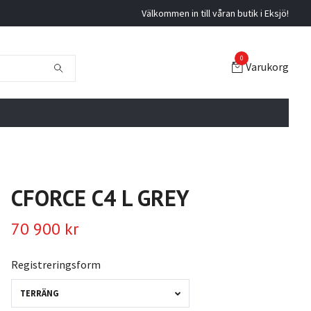
Välkommen in till våran butik i Eksjö!
0
Varukorg
CFORCE C4 L GREY
70 900 kr
Registreringsform
TERRÄNG