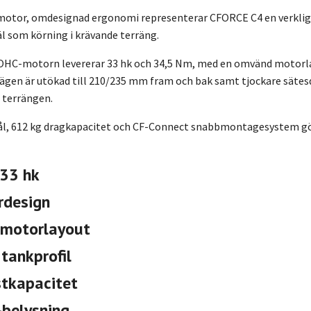
motor, omdesignad ergonomi representerar CFORCE C4 en verklig 
äl som körning i krävande terräng.
DOHC-motorn levererar 33 hk och 34,5 Nm, med en omvänd motorl
vägen är utökad till 210/235 mm fram och bak samt tjockare säte
i terrängen.
tål, 612 kg dragkapacitet och CF-Connect snabbmontagesystem gör
 33 hk
rdesign
motorlayout
tankprofil
stkapacitet
-belysning