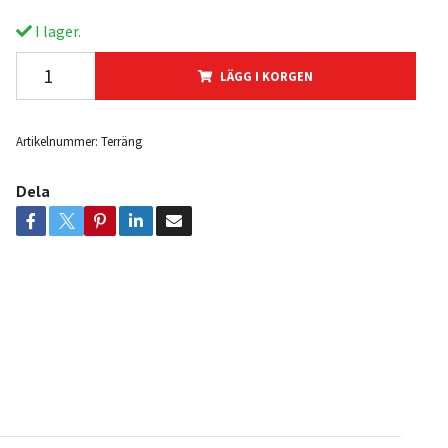
I lager.
LÄGG I KORGEN
Artikelnummer:
Terräng
Dela