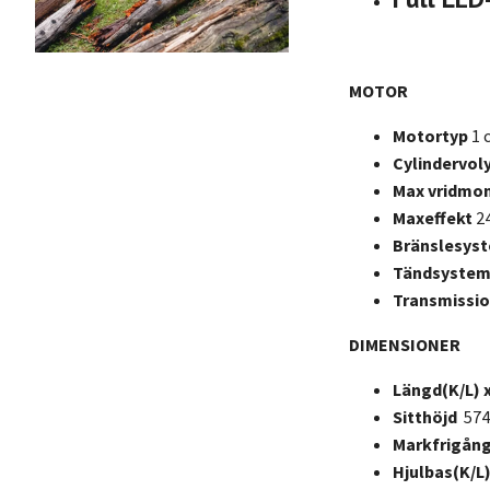
MOTOR
Motortyp
1 
Cylindervo
Max vridm
Maxeffekt
2
Bränslesys
Tändsyste
Transmissi
DIMENSIONER
Längd(K/L) 
Sitthöjd
57
Markfrigån
Hjulbas(K/L