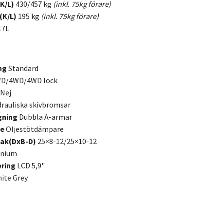
(K/L)
430/457 kg
(inkl. 75kg förare)
(K/L)
195 kg
(inkl. 75kg förare)
17L
ing
Standard
D/4WD/4WD lock
Nej
rauliska skivbromsar
gning
Dubbla A-armar
re
Oljestötdämpare
bak(DxB-D)
25×8-12/25×10-12
inium
ering
LCD 5,9"
ite Grey