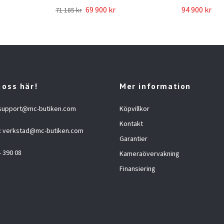
69 900 kr
94 900 kr
71 185 kr
 oss här!
Mer information
support@mc-butiken.com
Köpvillkor
Kontakt
:
verkstad@mc-butiken.com
Garantier
- 390 08
Kameraövervakning
Finansiering